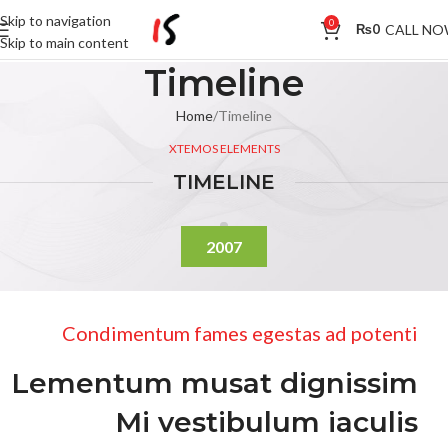
Skip to navigation
0
CALL N
₨
0
Skip to main content
Timeline
Home
Timeline
XTEMOS ELEMENTS
TIMELINE
2007
Condimentum fames egestas ad potenti
Lementum musat dignissim
Mi vestibulum iaculis